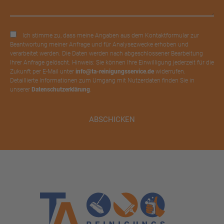
Ich stimme zu, dass meine Angaben aus dem Kontaktformular zur
Beantwortung meiner Anfrage und für Analysezwecke erhoben und
verarbeitet werden. Die Daten werden nach abgeschlossener Bearbeitung
Ihrer Anfrage gelöscht. Hinweis: Sie können Ihre Einwilligung jederzeit für die
Zukunft per E-Mail unter
info@ta-reinigungsservice.de
widerrufen.
Detaillierte Informationen zum Umgang mit Nutzerdaten finden Sie in
unserer
Datenschutzerklärung
.
ABSCHICKEN