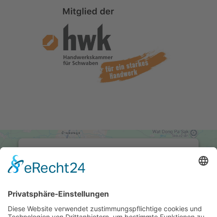
Wir benötigen Ihre
Zustimmung, um den Google
Maps-Service zu laden!
Wir verwenden einen Service eines
Drittanbieters, um Karteninhalte einzubetten.
Dieser Service kann Daten zu Ihren Aktivitäten